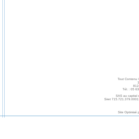
Tout Conten
812
Tél. : 05 6
SAS au capital
Siret 715.721.379.0001
Site Optimisé 