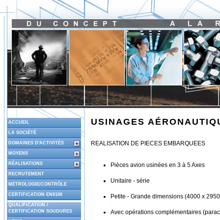
USINAGES AÉRONAUTIQ
ACCUEIL
LA SOCIÉTÉ
REALISATION DE PIECES EMBARQUEES
DOMAINES D'ACTIVITÉS
MOYENS
RÉALISATIONS
Pièces avion usinées en 3 à 5 Axes
RECRUTEMENT
Unitaire - série
METROLOGIE/CONTRÔLE
CERTIFICATION EN9100
Petite - Grande dimensions (4000 x 2950
QUALIFICATION /
CERTIFICATION SOUDURES
Avec opérations complémentaires (para