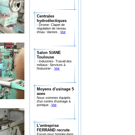
Centrales
hydroélectiques
- Drome- Clapet de
régulation de niveau
d'eau- Vannes ..
Voir
Salon SIANE
Toulouse
- Industries- Travail des
métaux- Services à
l'industrie- ..
Voir
Moyens d'usinage 5
axes
Nous sommes équipés
d'un centre d'usinage à
portique ..
Voir
L’entreprise
FERRAND recrute
Forum pour l’emploi dans