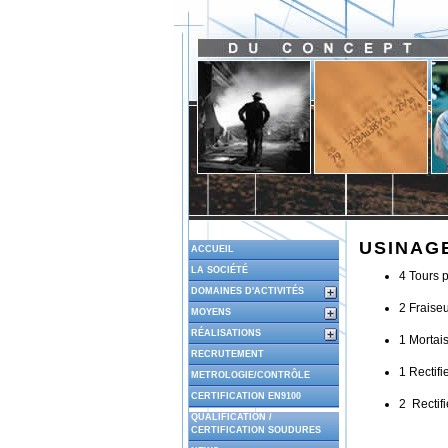
USINAG
ACCUEIL
LA SOCIÉTÉ
4 Tours
DOMAINES D'ACTIVITÉS
2 Fraise
MOYENS
RÉALISATIONS
1 Mortai
RECRUTEMENT
1 Rectif
METROLOGIE/CONTRÔLE
CERTIFICATION EN9100
2 Rectif
QUALIFICATION /
CERTIFICATION SOUDURES