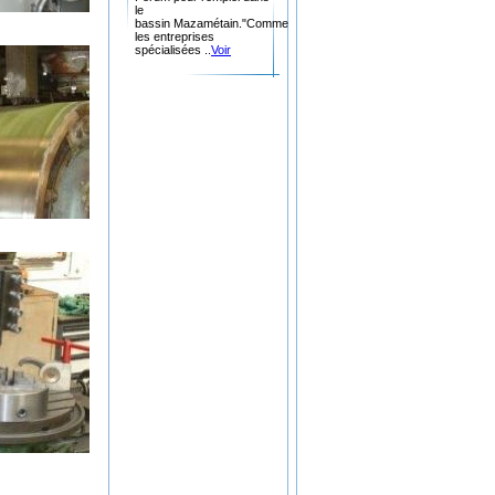
le
bassin Mazamétain."Comme
les entreprises
spécialisées ..
Voir