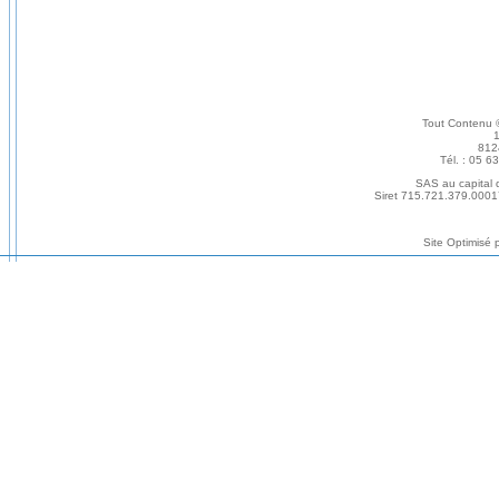
Tout Conten
812
Tél. : 05 6
SAS au capital
Siret 715.721.379.0001
Site Optimisé 