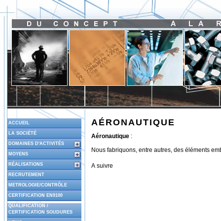
AÉRONAUTIQUE
ACCUEIL
LA SOCIÉTÉ
Aéronautique
:
DOMAINES D'ACTIVITÉS
Nous fabriquons, entre autres, des éléments e
MOYENS
RÉALISATIONS
A suivre
RECRUTEMENT
METROLOGIE/CONTRÔLE
CERTIFICATION EN9100
QUALIFICATION /
CERTIFICATION SOUDURES